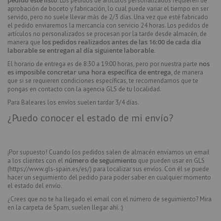
pedido esté listo
. Los pedidos de artículos personalizados requieren de
aprobación de boceto y fabricación, lo cual puede variar el tiempo en ser
servido, pero no suele llevar más de 2/3 días. Una vez que esté fabricado
el pedido enviaremos la mercancía con servicio 24 horas. Los pedidos de
artículos no personalizados se procesan por la tarde desde almacén, de
los pedidos realizados antes de las 16:00 de cada día
manera que
laborable se entregan al día siguiente laborable
.
nos
El horario de entrega es de 8:30 a 19:00 horas, pero por nuestra parte
es imposible concretar una hora específica de entrega
, de manera
que si se requieren condiciones específicas, te recomendamos que te
pongas en contacto con la agencia GLS de tu localidad.
Para Baleares los envíos suelen tardar 3/4 días.
¿Puedo conocer el estado de mi envío?
¡Por supuesto! Cuando los pedidos salen de almacén enviamos un email
número de seguimiento
a los clientes con el
que pueden usar en GLS
(
https://www.gls-spain.es/es/
) para localizar sus envíos. Con él se puede
hacer un seguimiento del pedido para poder saber en cualquier momento
el estado del envío.
¿Crees que no te ha llegado el email con el número de seguimiento? Mira
en la carpeta de Spam, suelen llegar ahí. :)