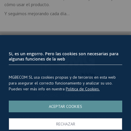
cómo usar el producto.
Y seguimos mejorando cada día...
Si, es un engorro. Pero las cookies son necesarias para
algunas funciones de la web
MGBECOM SL usa cookies propias y de terceros en esta web
para asegurar el correcto funcionamiento y analizar su uso.
Puedes ver más info en nuestra
Politica de Cookies.
PRIVACIDAD Y USO DE COOKIES
ENVÍOS Y TRANSPORTE
ACEPTAR COOKIES
CONDICIONES GENERALES
QUIENES SOMOS
RECHAZAR