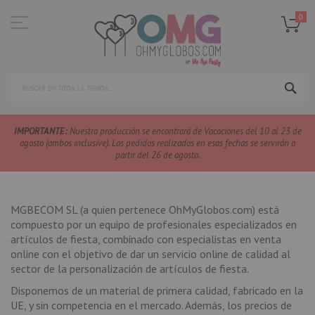
Ir
al
0
contenido
SEA
IMPORTANTE:
Nuestra producción se encontrará de Vacaciones del 10 al 23 de
agosto (ambos inclusive). Los pedidos realizados en esas fechas se servirán a
partir del 26 de agosto.
MGBECOM SL
(a quien pertenece OhMyGlobos.com) está
compuesto por un equipo de profesionales especializados en
artículos de fiesta, combinado con especialistas en venta
online con el objetivo de dar un servicio online de calidad al
sector de la personalización de artículos de fiesta.
Disponemos de un material de primera calidad, fabricado en la
UE, y sin competencia en el mercado. Además, los precios de