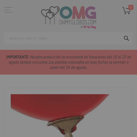
Ir
al
0
contenido
SEA
IMPORTANTE:
Nuestra producción se encontrará de Vacaciones del 10 al 23 de
agosto (ambos inclusive). Los pedidos realizados en esas fechas se servirán a
partir del 26 de agosto.
Saltar
al
final
de
la
galería
de
imágenes