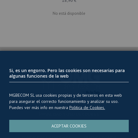
18,90 €
No está disponible
Si, es un engorro. Pero las cookies son necesarias para
algunas funciones de la web
MGBECOM SL usa cookies propias y de terceros en esta web
para asegurar el correcto funcionamiento y analizar su uso.
Puedes ver más info en nuestra
Politica de Cookies.
PRIVACIDAD Y USO DE COOKIES
ENVÍOS Y TRANSPORTE
ACEPTAR COOKIES
CONDICIONES GENERALES
QUIENES SOMOS